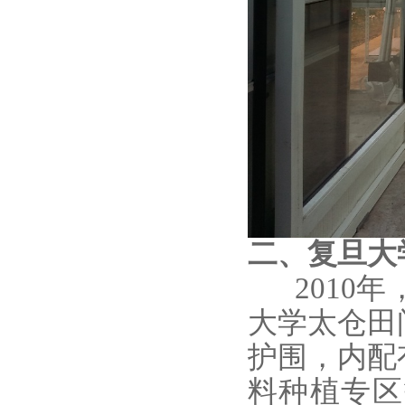
二、复旦大
2010年
大学太仓田
护围，内配
料种植专区